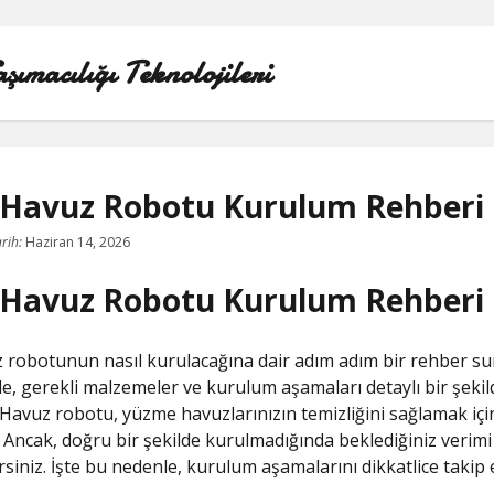
ımacılığı Teknolojileri
 Havuz Robotu Kurulum Rehberi
LINKEDIN BEĞENI ATMA HILESI BEDAVA
rih:
Haziran 14, 2026
 Havuz Robotu Kurulum Rehberi
LISTE
SAYFA LISTESI
 robotunun nasıl kurulacağına dair adım adım bir rehber sun
, gerekli malzemeler ve kurulum aşamaları detaylı bir şekil
TWITTER GIZLI PORNOLAR
. Havuz robotu, yüzme havuzlarınızın temizliğini sağlamak içi
. Ancak, doğru bir şekilde kurulmadığında beklediğiniz verimi
ÜCRETSIZ ŞIFRESIZ YOUTUBE BEĞENI HILESI
rsiniz. İşte bu nedenle, kurulum aşamalarını dikkatlice takip e