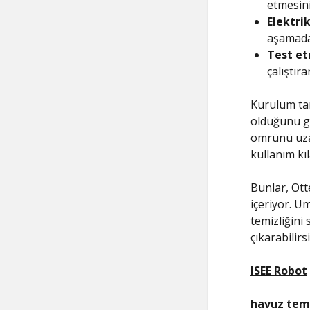
etmesini
Elektrik
aşamada,
Test et
çalıştır
Kurulum ta
olduğunu gö
ömrünü uzat
kullanım k
Bunlar, Ott
içeriyor. U
temizliğini 
çıkarabilirsi
ISEE Robot
havuz tem