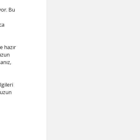
or. Bu
ca
e hazır
uzun
anız,
gileri
nuzun