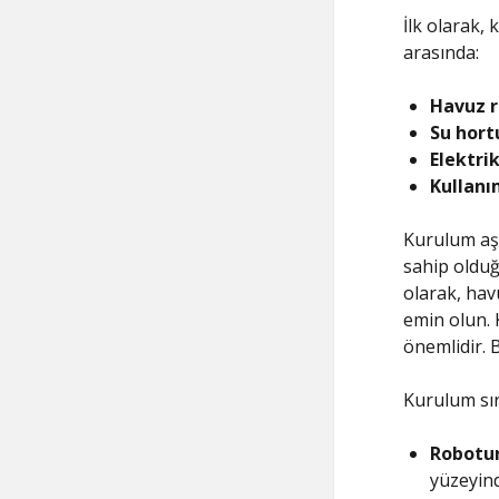
İlk olarak,
arasında:
Havuz 
Su hor
Elektri
Kullanı
Kurulum aş
sahip olduğ
olarak, hav
emin olun. 
önemlidir. 
Kurulum sır
Robotun
yüzeyind