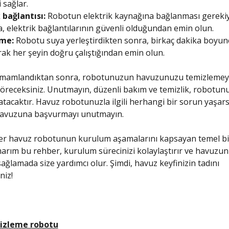
 sağlar.
 bağlantısı:
Robotun elektrik kaynağına bağlanması gerekiy
 elektrik bağlantılarının güvenli olduğundan emin olun.
me:
Robotu suya yerleştirdikten sonra, birkaç dakika boyun
arak her şeyin doğru çalıştığından emin olun.
mamlandıktan sonra, robotunuzun havuzunuzu temizlemey
receksiniz. Unutmayın, düzenli bakım ve temizlik, robotun
acaktır. Havuz robotunuzla ilgili herhangi bir sorun yaşars
ılavuzuna başvurmayı unutmayın.
er havuz robotunun kurulum aşamalarını kapsayan temel bil
marım bu rehber, kurulum sürecinizi kolaylaştırır ve havuzu
sağlamada size yardımcı olur. Şimdi, havuz keyfinizin tadını
niz!
izleme robotu