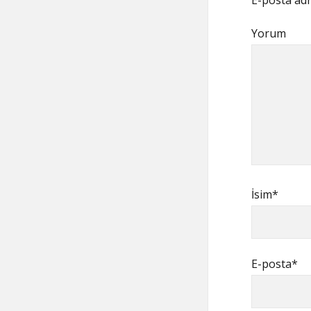
E-posta adr
Yorum
İsim*
E-posta*