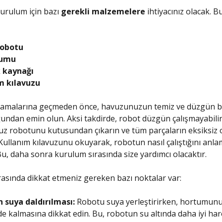
 kurulum için bazı
gerekli malzemelere
ihtiyacınız olacak. B
robotu
tumu
k kaynağı
m kılavuzu
amalarına geçmeden önce, havuzunuzun temiz ve düzgün b
undan emin olun. Aksi takdirde, robot düzgün çalışmayabilir.
uz robotunu kutusundan çıkarın ve tüm parçaların eksiksiz
Kullanım kılavuzunu okuyarak, robotun nasıl çalıştığını anl
Bu, daha sonra kurulum sırasında size yardımcı olacaktır.
asında dikkat etmeniz gereken bazı noktalar var:
 suya daldırılması:
Robotu suya yerleştirirken, hortumun
e kalmasına dikkat edin. Bu, robotun su altında daha iyi ha