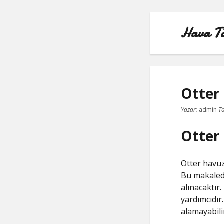
Hava Taş
Otter
Yazar:
admin
Ta
Otter
Otter havuz
Bu makalede
alınacaktır
yardımcıdır
alamayabili