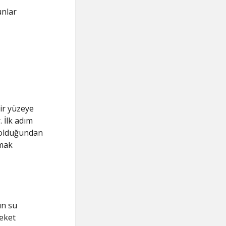
unlar
ir yüzeye
 İlk adım
 olduğundan
amak
un su
reket