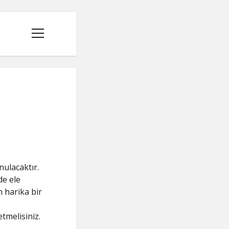
menüyü
aç
ulacaktır.
de ele
n harika bir
tmelisiniz.