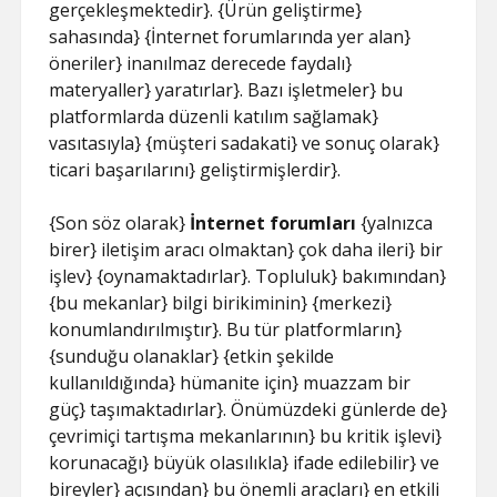
gerçekleşmektedir}. {Ürün geliştirme}
sahasında} {İnternet forumlarında yer alan}
öneriler} inanılmaz derecede faydalı}
materyaller} yaratırlar}. Bazı işletmeler} bu
platformlarda düzenli katılım sağlamak}
vasıtasıyla} {müşteri sadakati} ve sonuç olarak}
ticari başarılarını} geliştirmişlerdir}.
{Son söz olarak}
İnternet forumları
{yalnızca
birer} iletişim aracı olmaktan} çok daha ileri} bir
işlev} {oynamaktadırlar}. Topluluk} bakımından}
{bu mekanlar} bilgi birikiminin} {merkezi}
konumlandırılmıştır}. Bu tür platformların}
{sunduğu olanaklar} {etkin şekilde
kullanıldığında} hümanite için} muazzam bir
güç} taşımaktadırlar}. Önümüzdeki günlerde de}
çevrimiçi tartışma mekanlarının} bu kritik işlevi}
korunacağı} büyük olasılıkla} ifade edilebilir} ve
bireyler} açısından} bu önemli araçları} en etkili