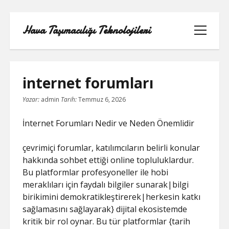
Hava Taşımacılığı Teknolojileri
menüyü
aç
internet forumları
Yazar:
admin
Tarih:
Temmuz 6, 2026
LINKEDIN BEĞENI ATMA HILESI
BEDAVA
İnternet Forumları Nedir ve Neden Önemlidir
LISTE
çevrimiçi forumlar, katılımcıların belirli konular
hakkında sohbet ettiği online topluluklardur.
SAYFA LISTESI
Bu platformlar profesyoneller ile hobi
meraklıları için faydalı bilgiler sunarak|bilgi
TWITTER GIZLI PORNOLAR
birikimini demokratikleştirerek|herkesin katkı
sağlamasını sağlayarak} dijital ekosistemde
ÜCRETSIZ ŞIFRESIZ YOUTUBE BEĞENI
kritik bir rol oynar. Bu tür platformlar {tarih