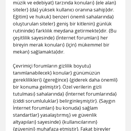
müzik ve edebiyat} tarzında konuları} {ele alan}
siteler} {da} yüksek kullanıcı oranına sahip}dır.
Eğitim} ve hukuk} benzeri önemli sahalarında}
oluşturulan siteler} geniş bir kitlenin} günlük
rutininde} farklılık meydana getirmekte}dir. {Bu
çeşitlilik sayesinde} {İnternet forumları} her
bireyin merak konuları} {için} mükemmel bir
mekan} sağlamakta}dır.
Çevrimiçi forumların gizlilik boyutu}
tanımlanabilecek} konular} günümüzün
gereklilikleri} {gereğince} {giderek daha önemli}
bir konuma gelmiştir}. Özel verilerin gizli
tutulması} sahalarında} {İnternet forumlarında}
{ciddi sorumluluklar} belirginleşmiştir}. {Saygın
İnternet forumları} bu konuda} sağlam
standartlar} yasalaştırmış} ve güvenlik
altyapıları} sayesinde} {kullanıcılarının}
{güvenini} muhafaza etmiştir}. Fakat bireyler