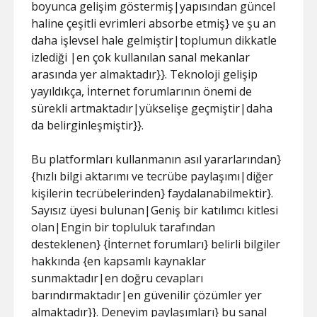
HILESI
boyunca gelişim göstermiş|yapısından güncel
haline çeşitli evrimleri absorbe etmiş} ve şu an
daha işlevsel hale gelmiştir|toplumun dikkatle
izlediği |en çok kullanılan sanal mekanlar
arasında yer almaktadır}}. Teknoloji gelişip
yayıldıkça, İnternet forumlarının önemi de
sürekli artmaktadır|yükselişe geçmiştir|daha
da belirginleşmiştir}}.
Bu platformları kullanmanın asıl yararlarından}
{hızlı bilgi aktarımı ve tecrübe paylaşımı|diğer
kişilerin tecrübelerinden} faydalanabilmektir}.
Sayısız üyesi bulunan|Geniş bir katılımcı kitlesi
olan|Engin bir topluluk tarafından
desteklenen} {İnternet forumları} belirli bilgiler
hakkında {en kapsamlı kaynaklar
sunmaktadır|en doğru cevapları
barındırmaktadır|en güvenilir çözümler yer
almaktadır}}. Deneyim paylaşımları} bu sanal