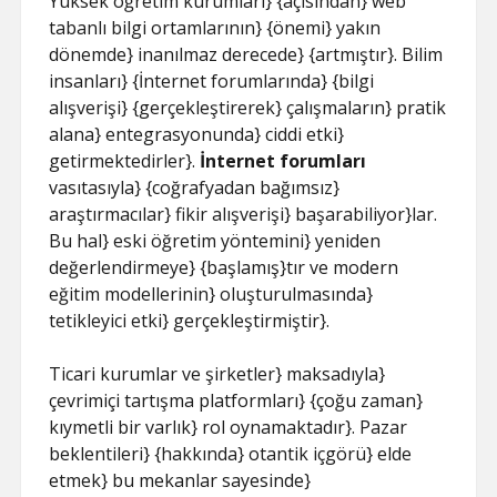
Yüksek öğretim kurumları} {açısından} web
tabanlı bilgi ortamlarının} {önemi} yakın
dönemde} inanılmaz derecede} {artmıştır}. Bilim
insanları} {İnternet forumlarında} {bilgi
alışverişi} {gerçekleştirerek} çalışmaların} pratik
alana} entegrasyonunda} ciddi etki}
getirmektedirler}.
İnternet forumları
vasıtasıyla} {coğrafyadan bağımsız}
araştırmacılar} fikir alışverişi} başarabiliyor}lar.
Bu hal} eski öğretim yöntemini} yeniden
değerlendirmeye} {başlamış}tır ve modern
eğitim modellerinin} oluşturulmasında}
tetikleyici etki} gerçekleştirmiştir}.
Ticari kurumlar ve şirketler} maksadıyla}
çevrimiçi tartışma platformları} {çoğu zaman}
kıymetli bir varlık} rol oynamaktadır}. Pazar
beklentileri} {hakkında} otantik içgörü} elde
etmek} bu mekanlar sayesinde}