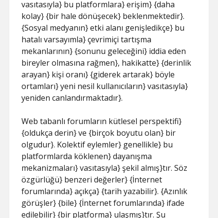
vasıtasıyla} bu platformlara} erişim} {daha
kolay} {bir hale dönüşecek} beklenmektedir}.
{Sosyal medyanın} etki alanı genişledikçe} bu
hatalı varsayımla} çevrimiçi tartışma
mekanlarının} {sonunu geleceğini} iddia eden
bireyler olmasına rağmen}, hakikatte} {derinlik
arayan} kişi oranı} {giderek artarak} böyle
ortamları} yeni nesil kullanıcıların} vasıtasıyla}
yeniden canlandırmaktadır}.
Web tabanlı forumların kütlesel perspektifi}
{oldukça derin} ve {birçok boyutu olan} bir
olgudur}. Kolektif eylemler} genellikle} bu
platformlarda köklenen} dayanışma
mekanizmaları} vasıtasıyla} şekil almış}tır. Söz
özgürlüğü} benzeri değerler} {İnternet
forumlarında} açıkça} {tarih yazabilir}. {Azınlık
görüşler} {bile} {İnternet forumlarında} ifade
edilebilir} {bir platforma} ulaşmış}tır. Şu