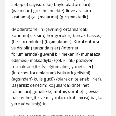
sebeple} sayısız ülke} böyle platformları}
{yakından} gözlemlemekte}dir ve ara sıra
kısıtlama} çalışmalarına} {girişmektedir}.
{Moderatörlerin} çevrimiçi ortamlardaki
konumu} sık sıra} hor görülen} {ancak hassas}
{bir sorumluluk} {taşımaktadır}. Kural enforsu
ve disiplin} tarzında işler} {İnternet
forumlarında} güvenli bir mekanın} muhafaza
edilmesi} maksadıyla} {çok kritik} pozisyon
tutmaktadır}tır. İyi eğitim almış yöneticiler}
{İnternet forumlarının} istikrarlı gelişimi}
{açısından} kulis gücü} {olarak nitelenebilirler}.
Başarısız denetim} koşullarda} {İnternet
forumları} genellikle} müthiş süratle} işlevsiz
hale gelmiş}tir ve milyonlarca katılımcısı} başka
yere yöneltmiş}tir.