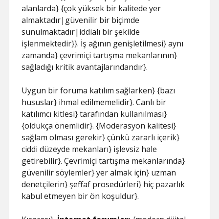
alanlarda} {çok yüksek bir kalitede yer
almaktadır|güvenilir bir biçimde
sunulmaktadır|iddialı bir şekilde
işlenmektedir}}. İş ağının genişletilmesi} aynı
zamanda} çevrimiçi tartışma mekanlarının}
sağladığı kritik avantajlarındandır}.
Uygun bir foruma katılım sağlarken} {bazı
hususlar} ihmal edilmemelidir}. Canlı bir
katılımcı kitlesi} tarafından kullanılması}
{oldukça önemlidir}. {Moderasyon kalitesi}
sağlam olması gerekir} çünkü zararlı içerik}
ciddi düzeyde mekanları} işlevsiz hale
getirebilir}. Çevrimiçi tartışma mekanlarında}
güvenilir söylemler} yer almak için} uzman
denetçilerin} şeffaf prosedürleri} hiç pazarlık
kabul etmeyen bir ön koşuldur}.