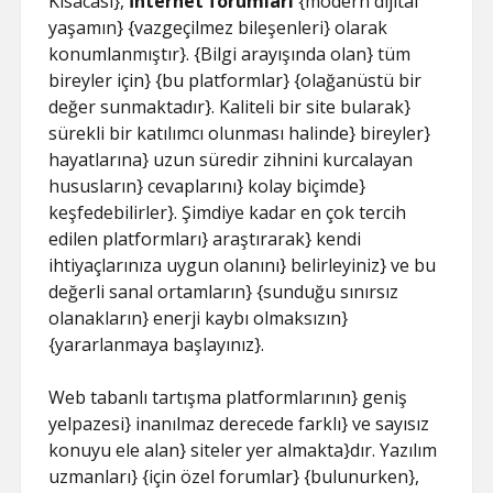
Kısacası},
İnternet forumları
{modern dijital
yaşamın} {vazgeçilmez bileşenleri} olarak
konumlanmıştır}. {Bilgi arayışında olan} tüm
bireyler için} {bu platformlar} {olağanüstü bir
değer sunmaktadır}. Kaliteli bir site bularak}
sürekli bir katılımcı olunması halinde} bireyler}
hayatlarına} uzun süredir zihnini kurcalayan
hususların} cevaplarını} kolay biçimde}
keşfedebilirler}. Şimdiye kadar en çok tercih
edilen platformları} araştırarak} kendi
ihtiyaçlarınıza uygun olanını} belirleyiniz} ve bu
değerli sanal ortamların} {sunduğu sınırsız
olanakların} enerji kaybı olmaksızın}
{yararlanmaya başlayınız}.
Web tabanlı tartışma platformlarının} geniş
yelpazesi} inanılmaz derecede farklı} ve sayısız
konuyu ele alan} siteler yer almakta}dır. Yazılım
uzmanları} {için özel forumlar} {bulunurken},