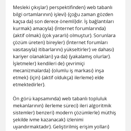
Mesleki çıkışlar} perspektifinden} web tabanlı
bilgi ortamlarının} işlevi} {çoğu zaman gözden
kaçsa da} son derece önemli}dir. İş bağlantıları
kurmak} amacıyla} {İnternet forumlarında}
{aktif olmak} {çok yararlı} olmuştur}. Sorunlara
çözüm üreten} bireyler} {İnternet forumları
vasıtasıyla} itibarlarını} yükseltirler} ve dahası}
kariyer olanakları} ya da} {yakalamış olurlar}.
İşletmeler} kendileri de} çevrimiçi
mecanizmalarda} {olumlu iş markası} inşa
etmek} {için} {aktif oldukça} ilerleme} elde
etmektedirler}.
Ön görü kapsamında} web tabanlı topluluk
mekanlarının} ilerleme süreci} ileri algoritmik
sistemler} benzeri} modern çözümlerle} müthiş
şekilde ivme kazanacak} izlenimi
uyandırmaktadır}. Geliştirilmiş erişim yolları}