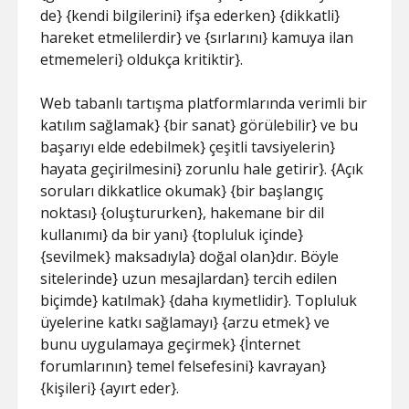
de} {kendi bilgilerini} ifşa ederken} {dikkatli}
hareket etmelilerdir} ve {sırlarını} kamuya ilan
etmemeleri} oldukça kritiktir}.
Web tabanlı tartışma platformlarında verimli bir
katılım sağlamak} {bir sanat} görülebilir} ve bu
başarıyı elde edebilmek} çeşitli tavsiyelerin}
hayata geçirilmesini} zorunlu hale getirir}. {Açık
soruları dikkatlice okumak} {bir başlangıç
noktası} {oluştururken}, hakemane bir dil
kullanımı} da bir yanı} {topluluk içinde}
{sevilmek} maksadıyla} doğal olan}dır. Böyle
sitelerinde} uzun mesajlardan} tercih edilen
biçimde} katılmak} {daha kıymetlidir}. Topluluk
üyelerine katkı sağlamayı} {arzu etmek} ve
bunu uygulamaya geçirmek} {İnternet
forumlarının} temel felsefesini} kavrayan}
{kişileri} {ayırt eder}.