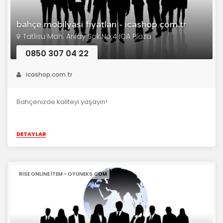
bahçe mobilyasi fiyatları - icashop.com.tr
Tatlisu Mah. Arifay Sok.No:4 ICA Plaza
0850 307 04 22
icashop.com.tr
Bahçenizde kaliteyi yaşayın!
DETAYLAR
RISE ONLINE İTEM - OYUNEKS.COM