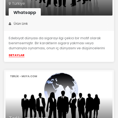
Türkiye
Whatsapp
Ürün Link
Edebiyat dünyası da sigarayı ilgi çekici bir motif olarak
benimsemiştir. Bir karakterin sigara yakması veya
dumanıyla oynaması, onun iç dünyasını ve düşüncelerini
okuyucuya aktarmada et...
DETAYLAR
TERLIK - MUYA.COM