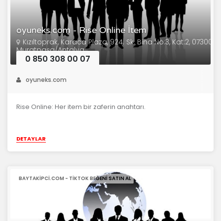
oyuneks.com - Rise Online İtem
Kızıltoprak, Karaca Plaza, 924. Sk. Bina No:3, Kat:2, 07300
Muratpaşa/Antalya
0 850 308 00 07
oyuneks.com
Rise Online: Her item bir zaferin anahtarı.
DETAYLAR
BAYTAKIPCI.COM - TIKTOK BEĞENI SATIN AL