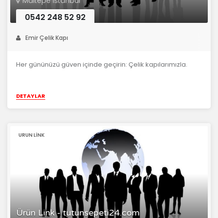
Maltepe İstanbul
0542 248 52 92
Emir Çelik Kapı
Her gününüzü güven içinde geçirin: Çelik kapılarımızla.
DETAYLAR
URUN LİNK
Ürün Link - tutunsepeti24.com