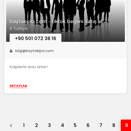
baytakipci.com - tiktok beğeni satın al
Türkiye
+90 501 072 38 16
bilgi@baytakipci.com
Kalplerle dolu anlar!
DETAYLAR
Previous
1
2
3
4
5
6
7
8
9