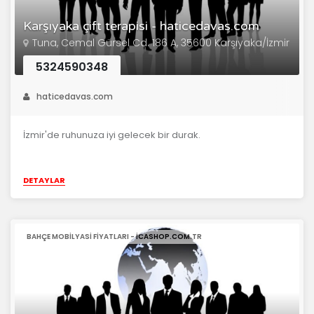
Karşıyaka çift terapisi - haticedavas.com
Tuna, Cemal Gürsel Cd. 186 A, 35600 Karşıyaka/İzmir
5324590348
haticedavas.com
İzmir'de ruhunuza iyi gelecek bir durak.
DETAYLAR
BAHÇE MOBILYASI FIYATLARI - ICASHOP.COM.TR