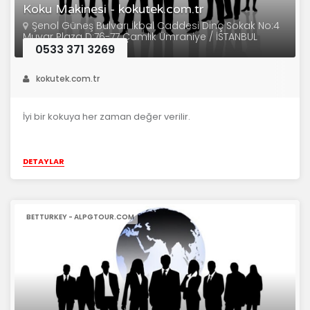
Koku Makinesi - kokutek.com.tr
Şenol Güneş Bulvarı İkbal Caddesi Dinç Sokak No:4
Muyar Plaza D:76-77 Çamlık Ümraniye / İSTANBUL
0533 371 3269
kokutek.com.tr
İyi bir kokuya her zaman değer verilir.
DETAYLAR
BETTURKEY - ALPGTOUR.COM