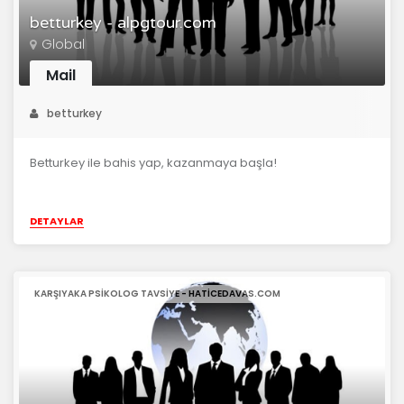
betturkey - alpgtour.com
Global
Mail
betturkey
Betturkey ile bahis yap, kazanmaya başla!
DETAYLAR
KARŞIYAKA PSIKOLOG TAVSIYE - HATICEDAVAS.COM