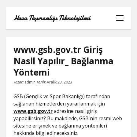
Hava Taşımacılığı Teknolojileri
menüyü
aç
www.gsb.gov.tr Giriş
Nasil Yapılır_ Bağlanma
LINKEDIN BEĞENI ATMA HILESI
Yöntemi
BEDAVA
Yazar:
admin
Tarih:
Aralık 23, 2023
LISTE
GSB (Gençlik ve Spor Bakanlığı) tarafından
SAYFA LISTESI
sağlanan hizmetlerden yararlanmak için
www.gsb.gov.tr
adresine nasıl giriş
TWITTER GIZLI PORNOLAR
yapabilirsiniz? Bu makalede, GSB'nin resmi web
sitesine erişmek ve bağlanma yöntemleri
ÜCRETSIZ ŞIFRESIZ YOUTUBE BEĞENI
hakkında bilgi edineceksiniz.