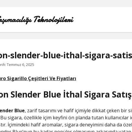
ımacılığı Teknolojileri
n-slender-blue-ithal-sigara-sati
LINKEDIN BEĞENI ATMA HILESI BEDAVA
rih:
Temmuz 6, 2025
LISTE
o Sigarillo Çeşitleri Ve Fiyatları
n Slender Blue İthal Sigara Satış
SAYFA LISTESI
TWITTER GIZLI PORNOLAR
ender Blue
, zarif tasarımı ve hafif içimiyle dikkat çeken bir s
Bu sigara, özellikle içim keyfini ön planda tutan kullanıcılar i
ÜCRETSIZ ŞIFRESIZ YOUTUBE BEĞENI HILESI
ır. İçimindeki hafif aromalar, sigara deneyimini daha da özel 
ender Blue’nun bu kadar popüler olmasının arkasında yatan