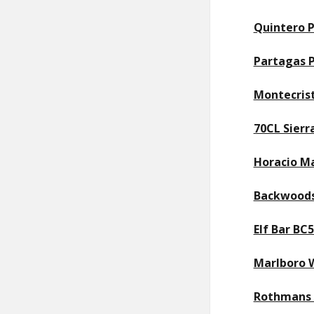
Quintero P
Partagas P
Montecrist
70CL Sierr
Horacio Ma
Backwoods
Elf Bar B
Marlboro W
Rothmans V