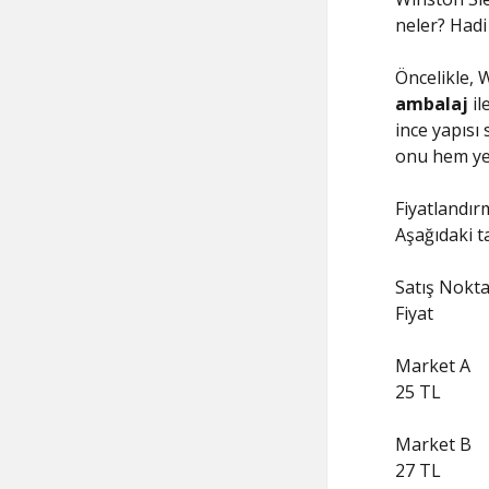
neler? Hadi 
Öncelikle, 
ambalaj
il
ince yapısı 
onu hem yeni
Fiyatlandır
Aşağıdaki ta
Satış Nokta
Fiyat
Market A
25 TL
Market B
27 TL