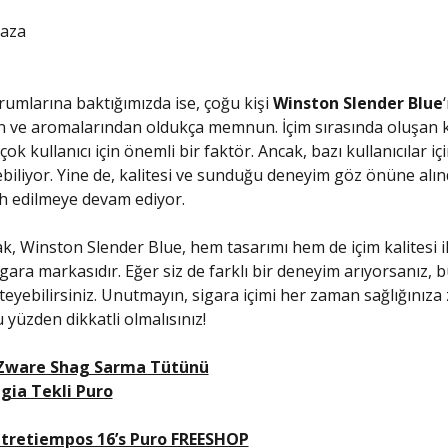
aza
orumlarına baktığımızda ise, çoğu kişi
Winston Slender Blue
en ve aromalarından oldukça memnun. İçim sırasında oluşan ke
rçok kullanıcı için önemli bir faktör. Ancak, bazı kullanıcılar içi
biliyor. Yine de, kalitesi ve sunduğu deneyim göz önüne alın
ih edilmeye devam ediyor.
k, Winston Slender Blue, hem tasarımı hem de içim kalitesi i
igara markasıdır. Eğer siz de farklı bir deneyim arıyorsanız, 
eyebilirsiniz. Unutmayın, sigara içimi her zaman sağlığınıza
u yüzden dikkatli olmalısınız!
 Zware Shag Sarma Tütünü
igia Tekli Puro
tretiempos 16’s Puro FREESHOP