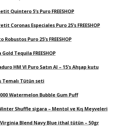
etit Quintero 5’s Puro FREESHOP
etit Coronas Especiales Puro 25’s FREESHOP
o Robustos Puro 25’s FREESHOP
a Gold Tequila FREESHOP
duro HM VI Puro Satın Al – 15’s Ahşap kutu
 Temalı Tütün seti
C5000 Watermelon Bubble Gum Puff
inter Shuffle sigara – Mentol ve Kış Meyveleri
irginia Blend Navy Blue ithal tütün – 50gr