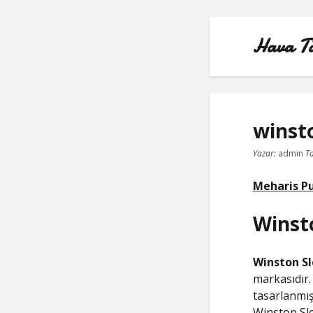
Hava Taş
winsto
Yazar:
admin
Ta
Meharis Pur
Winsto
Winston Sl
markasıdır. 
tasarlanmışt
Winston Sl