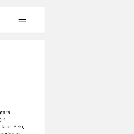
menüyü
aç
s
igara
çin
kılar. Peki,
 nedenler