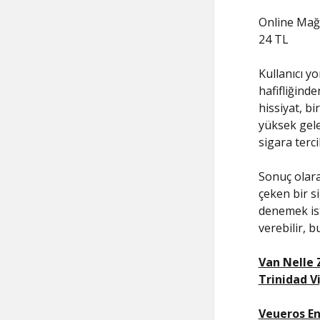
Online Mağ
24 TL
Kullanıcı y
hafifliğind
hissiyat, bi
yüksek gele
sigara terc
Sonuç olara
çeken bir s
denemek ist
verebilir, b
Van Nelle
Trinidad V
Veueros En