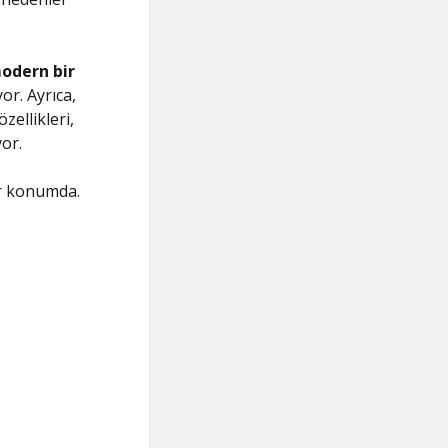
modern bir
or. Ayrıca,
zellikleri,
yor.
ir konumda.