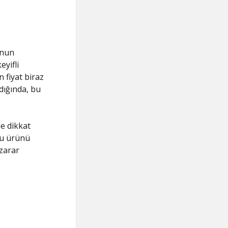
‘nun
yifli
n fiyat biraz
dığında, bu
le dikkat
bu ürünü
 zarar