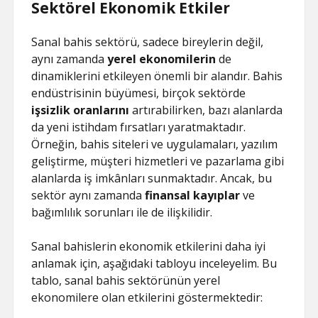
Sektörel Ekonomik Etkiler
Sanal bahis sektörü, sadece bireylerin değil,
aynı zamanda
yerel ekonomilerin
de
dinamiklerini etkileyen önemli bir alandır. Bahis
endüstrisinin büyümesi, birçok sektörde
işsizlik oranlarını
artırabilirken, bazı alanlarda
da yeni istihdam fırsatları yaratmaktadır.
Örneğin, bahis siteleri ve uygulamaları, yazılım
geliştirme, müşteri hizmetleri ve pazarlama gibi
alanlarda iş imkânları sunmaktadır. Ancak, bu
sektör aynı zamanda
finansal kayıplar
ve
bağımlılık sorunları ile de ilişkilidir.
Sanal bahislerin ekonomik etkilerini daha iyi
anlamak için, aşağıdaki tabloyu inceleyelim. Bu
tablo, sanal bahis sektörünün yerel
ekonomilere olan etkilerini göstermektedir: