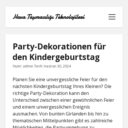
Hava Taşımacılığı Teknolojileri
menüyü
aç
Party-Dekorationen für
den Kindergeburtstag
LINKEDIN BEĞENI ATMA HILESI
Yazar:
admin
Tarih:
Haziran 30, 2024
BEDAVA
Planen Sie eine unvergessliche Feier für den
LISTE
nächsten Kindergeburtstag Ihres Kleinen? Die
richtige Party-Dekoration kann den
SAYFA LISTESI
Unterschied zwischen einer gewöhnlichen Feier
und einem unvergesslichen Ereignis
TWITTER GIZLI PORNOLAR
ausmachen. Von bunten Girlanden bis hin zu
thematischen Mittelpunkten gibt es zahlreiche
ÜCRETSIZ ŞIFRESIZ YOUTUBE BEĞENI
Möglichkeiten, die Partyumgebung zu