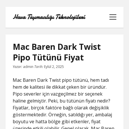
Hava Taşımacılığı Teknolojileri
menüyü
aç
Mac Baren Dark Twist
Pipo Tütünü Fiyat
LINKEDIN BEĞENI ATMA HILESI
Yazar:
admin
Tarih:
Eylül 2, 2025
BEDAVA
Mac Baren Dark Twist pipo tütünü, hem tadı
LISTE
hem de kalitesi ile dikkat çeken bir üründür.
Pipo severler için vazgeçilmez bir seçenek
SAYFA LISTESI
haline gelmiştir. Peki, bu tütünün fiyatı nedir?
Fiyatlar, birçok faktöre bağlı olarak değişiklik
TWITTER GIZLI PORNOLAR
göstermektedir. Örneğin, satıldığı yer, ambalaj
boyutu ve hatta bölge gibi etkenler, fiyat
ÜCRETSIZ ŞIFRESIZ YOUTUBE BEĞENI
üzerinde etkili olabilir. Genel olarak, Mac Baren