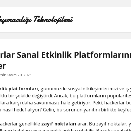
ımacılığı Teknolojileri
lar Sanal Etkinlik Platformlarını
er
LINKEDIN BEĞENI ATMA HILESI BEDAVA
rih:
Kasım 20, 2025
LISTE
nlik platformları
, günümüzde sosyal etkileşimlerimizi ve i
SAYFA LISTESI
klü bir şekilde değiştirdi. Ancak, bu platformların popülarites
rılara karşı daha savunmasız hale getiriyor. Peki, hackerlar b
TWITTER GIZLI PORNOLAR
 nasıl hedef alıyor? Gelin, bu sorunun yanıtını birlikte keşfe
ÜCRETSIZ ŞIFRESIZ YOUTUBE BEĞENI HILESI
hackerlar genellikle
zayıf noktaları
arar. Bu zayıf noktalar, y
llanıcı hataları veya güvenlik açıkları olabilir. Birçok sanal etk