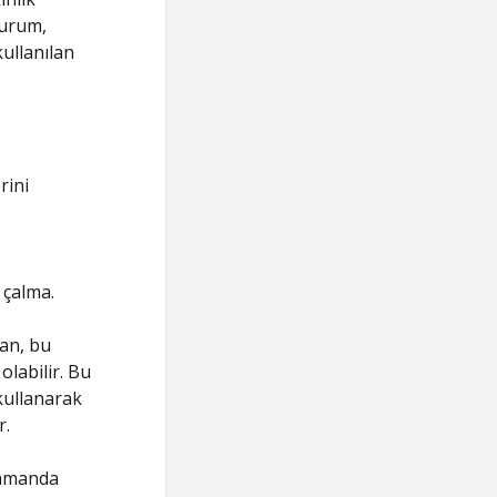
durum,
kullanılan
rini
 çalma.
an, bu
olabilir. Bu
 kullanarak
r.
 zamanda