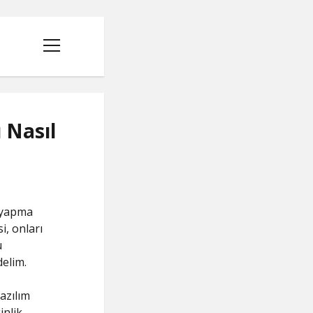
menüyü
aç
 Nasıl
ş yapma
i, onları
u
delim.
azılım
inlik