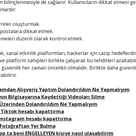
ın bilinçlenmesiyle de sağlanır. Kullanıcıların dikkat etmesi g
nlardır:
freler oluşturmak.
postalara dikkat etmek.
meleri düzenli olarak kontrol etmek.
, sanal etkinlik platformları, hackerlar için cazip hedeflerdir
 ve platform sahipleri birlikte çalışarak bu tehditleri azaltabili
güvenlik her zaman öncelikli olmalıdır. Birlikte daha güvenli
biliriz.
amdan Alışveriş Yaptım Dolandırıldım Ne Yapmalıyım
nın Bilgisayarına Kaydettiği Videoları Silme
 Üzerinden Dolandırıldım Ne Yapmalıyım
 Tiktok hesabı kapattırma
 Instagram hesabı kapattırma
Fotoğraftan Yer Bulma
p ta beni ENGELLEYEN kişiye nasıl ulaşabilirim