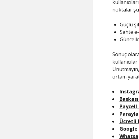
kullanıcılar
noktalar şu
Güçlü şi
Sahte e-
Güncelle
Sonuç olarak
kullanıcılar
Unutmayın, 
ortam yarata
Instagr
Başkası
Paycell
Parayla
Ücretli
Google 
Whatsap