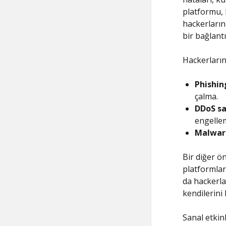
platformu, 
hackerların 
bir bağlantıy
Hackerların
Phishin
çalma.
DDoS sal
engelle
Malwar
Bir diğer ö
platformlar 
da hackerlar
kendilerini
Sanal etkin