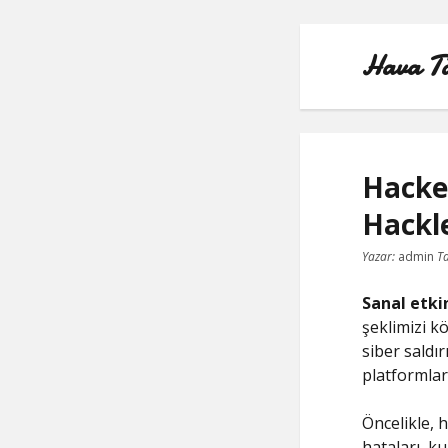
Hava Taş
Hacker
Hackl
Yazar:
admin
Ta
Sanal etki
şeklimizi kö
siber saldı
platformları
Öncelikle, 
hataları, ku