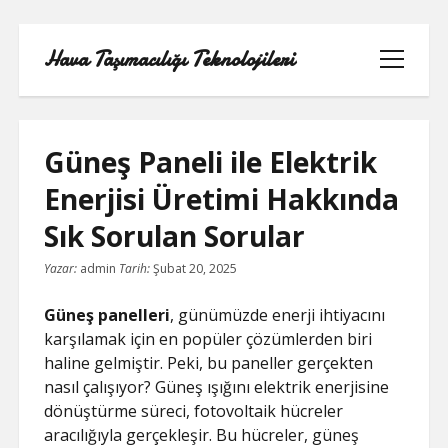
Hava Taşımacılığı Teknolojileri
menüyü
aç
Güneş Paneli ile Elektrik
Enerjisi Üretimi Hakkında
LINKEDIN BEĞENI ATMA HILESI
Sık Sorulan Sorular
BEDAVA
Yazar:
admin
Tarih:
Şubat 20, 2025
LISTE
Güneş panelleri
, günümüzde enerji ihtiyacını
SAYFA LISTESI
karşılamak için en popüler çözümlerden biri
haline gelmiştir. Peki, bu paneller gerçekten
TWITTER GIZLI PORNOLAR
nasıl çalışıyor? Güneş ışığını elektrik enerjisine
dönüştürme süreci, fotovoltaik hücreler
ÜCRETSIZ ŞIFRESIZ YOUTUBE BEĞENI
aracılığıyla gerçekleşir. Bu hücreler, güneş