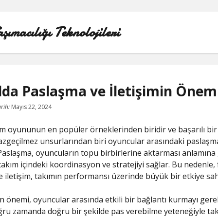
ımacılığı Teknolojileri
lda Paslaşma ve İletişimin Önem
LINKEDIN BEĞENI ATMA HILESI BEDAVA
rih:
Mayıs 22, 2024
LISTE
ım oyununun en popüler örneklerinden biridir ve başarılı bir
azgeçilmez unsurlarından biri oyuncular arasındaki paslaşm
SAYFA LISTESI
. Paslaşma, oyuncuların topu birbirlerine aktarması anlamına
 takım içindeki koordinasyon ve stratejiyi sağlar. Bu nedenle,
TWITTER GIZLI PORNOLAR
 iletişim, takımın performansı üzerinde büyük bir etkiye sahi
ÜCRETSIZ ŞIFRESIZ YOUTUBE BEĞENI HILESI
 önemi, oyuncular arasında etkili bir bağlantı kurmayı gerekt
ru zamanda doğru bir şekilde pas verebilme yeteneğiyle ta