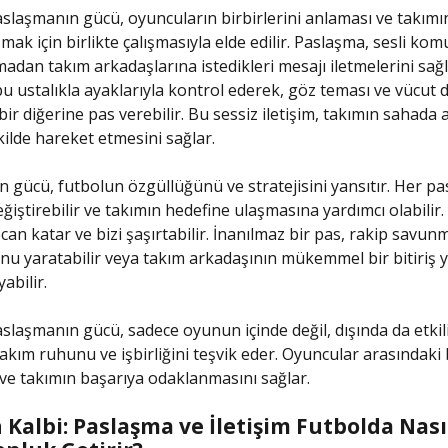
slaşmanın gücü, oyuncuların birbirlerini anlaması ve takımı
ak için birlikte çalışmasıyla elde edilir. Paslaşma, sesli kom
madan takım arkadaşlarına istedikleri mesajı iletmelerini sağl
u ustalıkla ayaklarıyla kontrol ederek, göz teması ve vücut di
ir diğerine pas verebilir. Bu sessiz iletişim, takımın sahada a
ekilde hareket etmesini sağlar.
 gücü, futbolun özgüllüğünü ve stratejisini yansıtır. Her p
eğiştirebilir ve takımın hedefine ulaşmasına yardımcı olabilir
an katar ve bizi şaşırtabilir. İnanılmaz bir pas, rakip savun
nu yaratabilir veya takım arkadaşının mükemmel bir bitiriş
abilir.
slaşmanın gücü, sadece oyunun içinde değil, dışında da etkili
akım ruhunu ve işbirliğini teşvik eder. Oyuncular arasındaki 
 ve takımın başarıya odaklanmasını sağlar.
Kalbi: Paslaşma ve İletişim Futbolda Nası