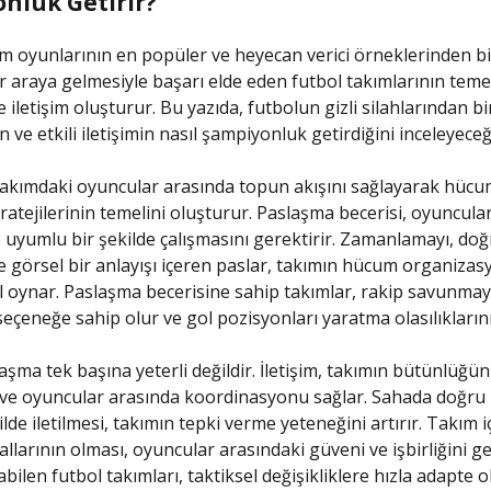
nluk Getirir?
ım oyunlarının en popüler ve heyecan verici örneklerinden bir
r araya gelmesiyle başarı elde eden futbol takımlarının temel
iletişim oluşturur. Bu yazıda, futbolun gizli silahlarından bi
ve etkili iletişimin nasıl şampiyonluk getirdiğini inceleyeceğ
akımdaki oyuncular arasında topun akışını sağlayarak hücu
atejilerinin temelini oluşturur. Paslaşma becerisi, oyuncula
le uyumlu bir şekilde çalışmasını gerektirir. Zamanlamayı, doğ
ve görsel bir anlayışı içeren paslar, takımın hücum organiza
rol oynar. Paslaşma becerisine sahip takımlar, rakip savunmay
eçeneğe sahip olur ve gol pozisyonları yaratma olasılıklarını 
aşma tek başına yeterli değildir. İletişim, takımın bütünlüğü
 ve oyuncular arasında koordinasyonu sağlar. Sahada doğru b
kilde iletilmesi, takımın tepki verme yeteneğini artırır. Takım i
allarının olması, oyuncular arasındaki güveni ve işbirliğini geliş
abilen futbol takımları, taktiksel değişikliklere hızla adapte ol