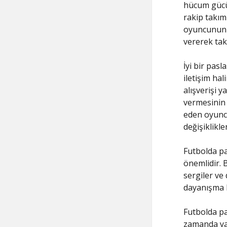
hücum gücün
rakip takım
oyuncunun 
vererek tak
İyi bir pasl
iletişim ha
alışverişi 
vermesinin 
eden oyuncu
değişiklikle
Futbolda pa
önemlidir. 
sergiler ve 
dayanışma h
Futbolda pa
zamanda yap