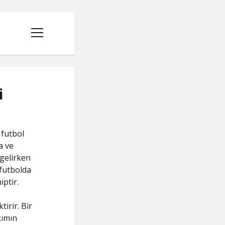
menüyü
aç
i
 futbol
a ve
 gelirken
 futbolda
ptir.
irir. Bir
kımın