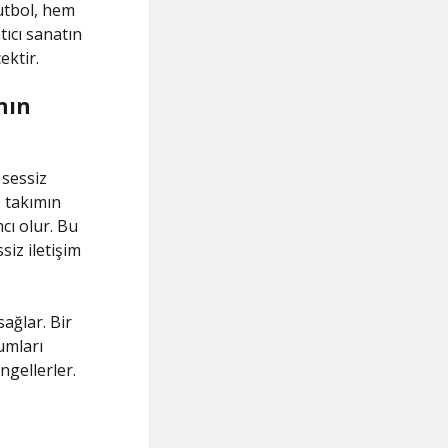
Futbol, hem
tıcı sanatın
ktir.
nın
 sessiz
, takımın
cı olur. Bu
iz iletişim
ağlar. Bir
umları
ngellerler.