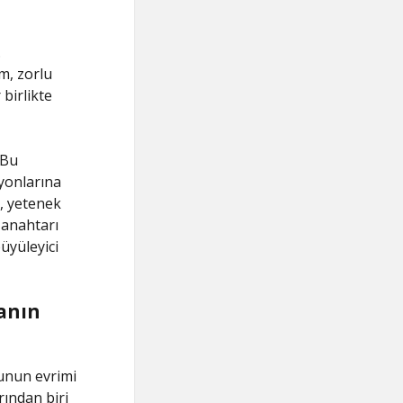
.
m, zorlu
birlikte
 Bu
syonlarına
ı, yetenek
 anahtarı
üyüleyici
manın
yunun evrimi
rından biri