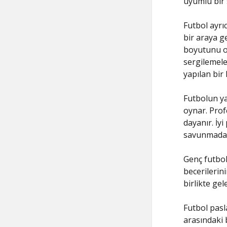
uyumlu bir ş
Futbol ayrıc
bir araya g
boyutunu or
sergilemeler
yapılan bir
Futbolun ya
oynar. Prof
dayanır. İyi
savunmadaki
Genç futbol
becerilerin
birlikte gel
Futbol pasl
arasındaki b