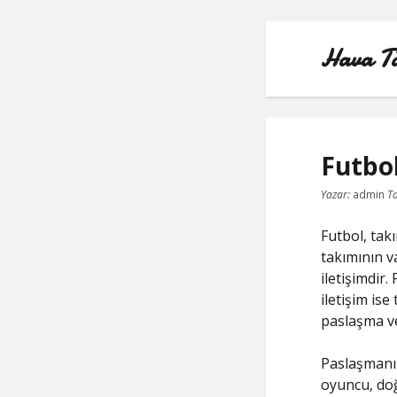
Hava Taş
Futbo
Yazar:
admin
Ta
Futbol, tak
takımının v
iletişimdir
iletişim ise
paslaşma ve
Paslaşmanın
oyuncu, doğ