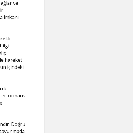
sağlar ve
ir
a imkanı
ürekli
bilgi
lıp
lde hareket
un içindeki
n de
 performans
ve
andır. Doğru
, savunmada