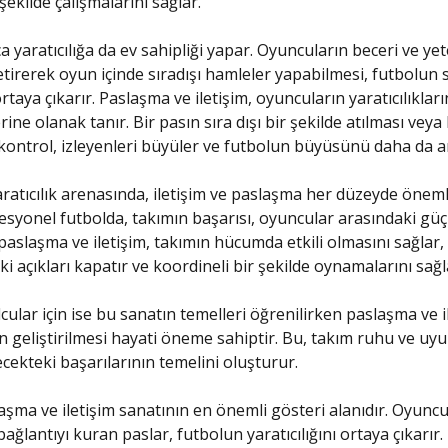
ekilde çalışmalarını sağlar.
a yaratıcılığa da ev sahipliği yapar. Oyuncuların beceri ve ye
etirerek oyun içinde sıradışı hamleler yapabilmesi, futbolun 
taya çıkarır. Paslaşma ve iletişim, oyuncuların yaratıcılıklar
ine olanak tanır. Bir pasın sıra dışı bir şekilde atılması veya
 kontrol, izleyenleri büyüler ve futbolun büyüsünü daha da art
ratıcılık arenasında, iletişim ve paslaşma her düzeyde önemli
esyonel futbolda, takımın başarısı, oyuncular arasındaki güçl
 paslaşma ve iletişim, takımın hücumda etkili olmasını sağlar,
 açıkları kapatır ve koordineli bir şekilde oynamalarını sağl
cular için ise bu sanatın temelleri öğrenilirken paslaşma ve i
in geliştirilmesi hayati öneme sahiptir. Bu, takım ruhu ve uy
ecekteki başarılarının temelini oluşturur.
aşma ve iletişim sanatının en önemli gösteri alanıdır. Oyuncu
ağlantıyı kuran paslar, futbolun yaratıcılığını ortaya çıkarır. 