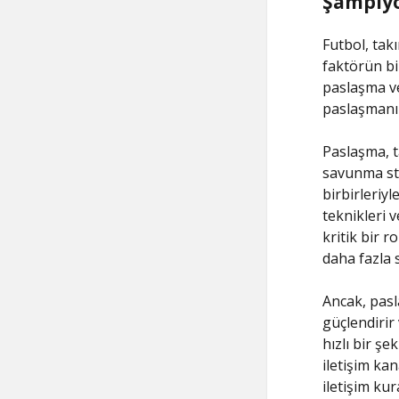
Şampiyo
Futbol, tak
faktörün bi
paslaşma ve 
paslaşmanın 
Paslaşma, t
savunma str
birbirleriy
teknikleri 
kritik bir 
daha fazla s
Ancak, pasl
güçlendirir
hızlı bir şe
iletişim kan
iletişim kur