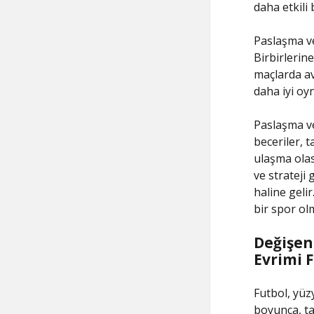
daha etkili 
Paslaşma ve
Birbirlerin
maçlarda av
daha iyi oy
Paslaşma ve
beceriler, 
ulaşma olası
ve strateji
haline geli
bir spor ol
Değişen
Evrimi 
Futbol, yüz
boyunca, ta