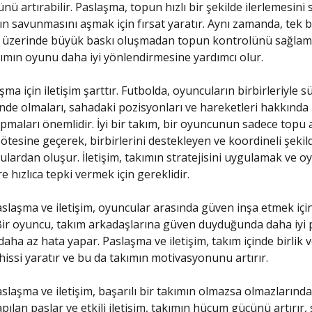
ü artırabilir. Paslaşma, topun hızlı bir şekilde ilerlemesini 
ın savunmasını aşmak için fırsat yaratır. Aynı zamanda, tek b
üzerinde büyük baskı oluşmadan topun kontrolünü sağlam
ımın oyunu daha iyi yönlendirmesine yardımcı olur.
aşma için iletişim şarttır. Futbolda, oyuncuların birbirleriyle s
linde olmaları, sahadaki pozisyonları ve hareketleri hakkında 
yapmaları önemlidir. İyi bir takım, bir oyuncunun sadece topu a
ötesine geçerek, birbirlerini destekleyen ve koordineli şeki
lardan oluşur. İletişim, takımın stratejisini uygulamak ve oy
re hızlıca tepki vermek için gereklidir.
slaşma ve iletişim, oyuncular arasında güven inşa etmek içi
Bir oyuncu, takım arkadaşlarına güven duyduğunda daha iyi
daha az hata yapar. Paslaşma ve iletişim, takım içinde birlik 
issi yaratır ve bu da takımın motivasyonunu artırır.
slaşma ve iletişim, başarılı bir takımın olmazsa olmazlarınd
ılan paslar ve etkili iletişim, takımın hücum gücünü artırır