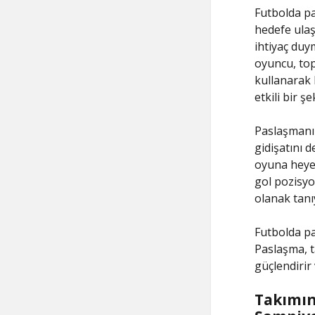
Futbolda pa
hedefe ulaşm
ihtiyaç duy
oyuncu, top
kullanarak b
etkili bir ş
Paslaşmanın
gidişatını d
oyuna heyec
gol pozisyo
olanak tanıy
Futbolda pa
Paslaşma, t
güçlendirir
Takımın 