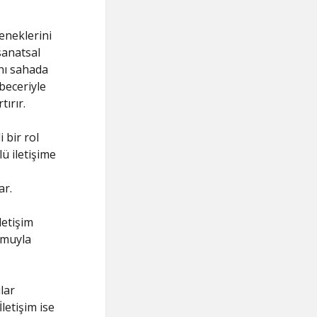
teneklerini
sanatsal
ını sahada
 beceriyle
ırır.
 bir rol
ü iletişime
ar.
letişim
umuyla
lar
İletişim ise