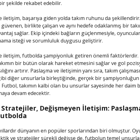
bir şekilde rekabet edebilir.
 iletişim, başarıya giden yolda takım ruhunu da şekillendirir
e güvenen, birlikte çalışan ve aynı hedefe odaklanmış bir takı
antaj sağlar. Ekip içindeki bağların güçlenmesiyle, oyuncular 
nama isteği ve sorumluluk duygusu geliştirir.
 iletişim, futbolda şampiyonluk getiren önemli faktörlerdir.
takımın bir bütün olarak hareket etmesini sağlar ve gol pozi
lığını artırır. Paslaşma ve iletişimin yanı sıra, takım çalışmas
 gibi diğer unsurlarla birleştiğinde, gerçek bir şampiyonluğun
r. Futbol, takımın kalbi olan bu unsurlar sayesinde her daim b
maya devam edecektir.
 Stratejiler, Değişmeyen İletişim: Paslaş
Futbolda
yıllardır dünyanın en popüler sporlarından biri olmuştur. O
ktik ve stratejiler sürekli değişse de, futbolun temel unsurla