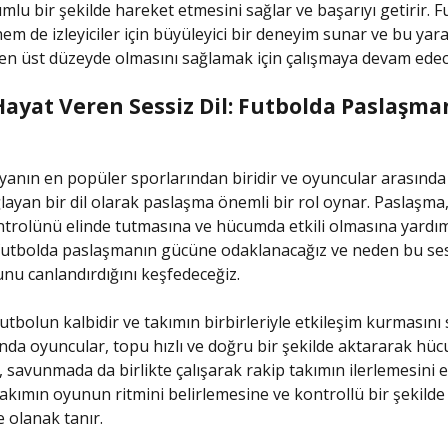
mlu bir şekilde hareket etmesini sağlar ve başarıyı getirir. 
em de izleyiciler için büyüleyici bir deneyim sunar ve bu yara
n üst düzeyde olmasını sağlamak için çalışmaya devam edece
ayat Veren Sessiz Dil: Futbolda Paslaşma
yanın en popüler sporlarından biridir ve oyuncular arasında
ağlayan bir dil olarak paslaşma önemli bir rol oynar. Paslaşma
rolünü elinde tutmasına ve hücumda etkili olmasına yardım
utbolda paslaşmanın gücüne odaklanacağız ve neden bu sess
unu canlandırdığını keşfedeceğiz.
utbolun kalbidir ve takımın birbirleriyle etkileşim kurmasını s
nda oyuncular, topu hızlı ve doğru bir şekilde aktararak hüc
, savunmada da birlikte çalışarak rakip takımın ilerlemesini e
akımın oyunun ritmini belirlemesine ve kontrollü bir şekilde
e olanak tanır.