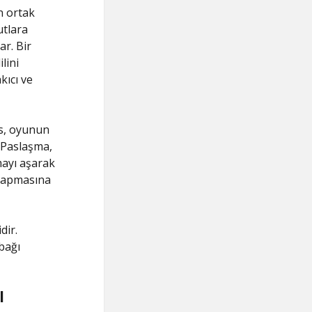
n ortak
utlara
ar. Bir
lini
kıcı ve
as, oyunun
. Paslaşma,
mayı aşarak
 yapmasına
dir.
bağı
l