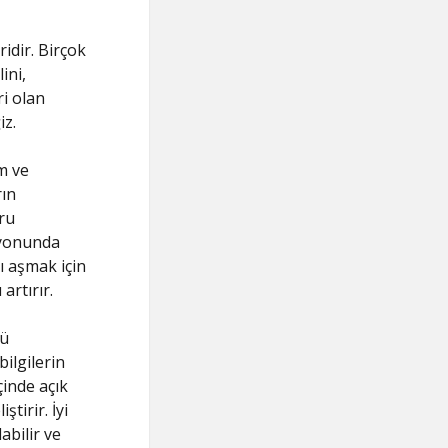
idir. Birçok
ini,
ri olan
iz.
m ve
rın
ru
syonunda
ı aşmak için
artırır.
nü
ilgilerin
çinde açık
tirir. İyi
abilir ve