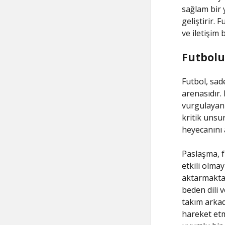
sağlam bir 
geliştirir.
ve iletişim 
Futbolun
Futbol, sad
arenasıdır.
vurgulayan 
kritik unsu
heyecanını a
Paslaşma, f
etkili olma
aktarmaktan 
beden dili v
takım arkad
hareket etm