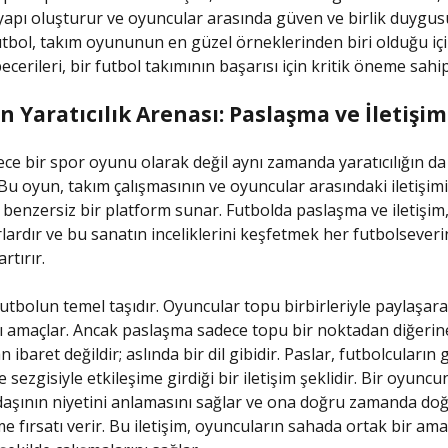
yapı oluşturur ve oyuncular arasında güven ve birlik duygu
 Futbol, takım oyununun en güzel örneklerinden biri olduğu i
becerileri, bir futbol takımının başarısı için kritik öneme sahip
 Yaratıcılık Arenası: Paslaşma ve İletişim
ece bir spor oyunu olarak değil aynı zamanda yaratıcılığın da
 Bu oyun, takım çalışmasının ve oyuncular arasındaki iletişi
benzersiz bir platform sunar. Futbolda paslaşma ve iletişim, 
rlardır ve bu sanatın inceliklerini keşfetmek her futbolseveri
rtırır.
utbolun temel taşıdır. Oyuncular topu birbirleriyle paylaşa
yı amaçlar. Ancak paslaşma sadece topu bir noktadan diğerin
ibaret değildir; aslında bir dil gibidir. Paslar, futbolcuların
e sezgisiyle etkileşime girdiği bir iletişim şeklidir. Bir oyunc
aşının niyetini anlamasını sağlar ve ona doğru zamanda doğ
e fırsatı verir. Bu iletişim, oyuncuların sahada ortak bir ama