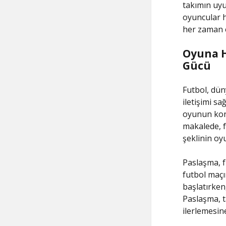
takımın uyu
oyuncular h
her zaman e
Oyuna H
Gücü
Futbol, dün
iletişimi s
oyunun kont
makalede, f
şeklinin oy
Paslaşma, f
futbol maçı
başlatırken
Paslaşma, t
ilerlemesin