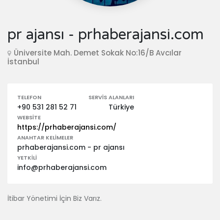
pr ajansı - prhaberajansi.com
Üniversite Mah. Demet Sokak No:16/B Avcılar
İstanbul
TELEFON
SERVIS ALANLARI
+90 531 281 52 71
Türkiye
WEBSITE
https://prhaberajansi.com/
ANAHTAR KELIMELER
prhaberajansi.com - pr ajansı
YETKILI
info@prhaberajansi.com
İtibar Yönetimi İçin Biz Varız.