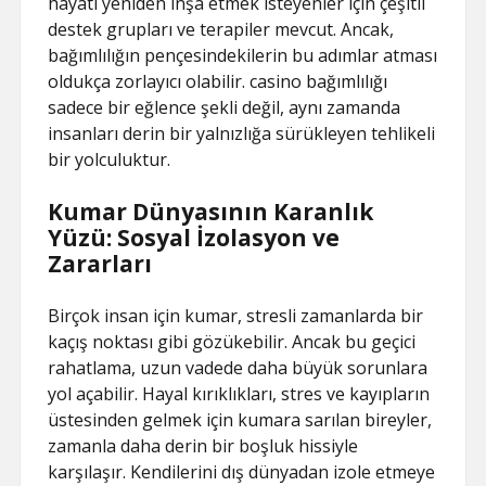
hayatı yeniden inşa etmek isteyenler için çeşitli
destek grupları ve terapiler mevcut. Ancak,
bağımlılığın pençesindekilerin bu adımlar atması
oldukça zorlayıcı olabilir. casino bağımlılığı
sadece bir eğlence şekli değil, aynı zamanda
insanları derin bir yalnızlığa sürükleyen tehlikeli
bir yolculuktur.
Kumar Dünyasının Karanlık
Yüzü: Sosyal İzolasyon ve
Zararları
Birçok insan için kumar, stresli zamanlarda bir
kaçış noktası gibi gözükebilir. Ancak bu geçici
rahatlama, uzun vadede daha büyük sorunlara
yol açabilir. Hayal kırıklıkları, stres ve kayıpların
üstesinden gelmek için kumara sarılan bireyler,
zamanla daha derin bir boşluk hissiyle
karşılaşır. Kendilerini dış dünyadan izole etmeye