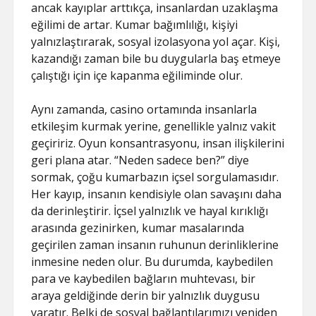
HILESI
ancak kayıplar arttıkça, insanlardan uzaklaşma
eğilimi de artar. Kumar bağımlılığı, kişiyi
yalnızlaştırarak, sosyal izolasyona yol açar. Kişi,
kazandığı zaman bile bu duygularla baş etmeye
çalıştığı için içe kapanma eğiliminde olur.
Aynı zamanda, casino ortamında insanlarla
etkileşim kurmak yerine, genellikle yalnız vakit
geçiririz. Oyun konsantrasyonu, insan ilişkilerini
geri plana atar. “Neden sadece ben?” diye
sormak, çoğu kumarbazın içsel sorgulamasıdır.
Her kayıp, insanın kendisiyle olan savaşını daha
da derinleştirir. İçsel yalnızlık ve hayal kırıklığı
arasında gezinirken, kumar masalarında
geçirilen zaman insanın ruhunun derinliklerine
inmesine neden olur. Bu durumda, kaybedilen
para ve kaybedilen bağların muhtevası, bir
araya geldiğinde derin bir yalnızlık duygusu
yaratır. Belki de sosyal bağlantılarımızı yeniden