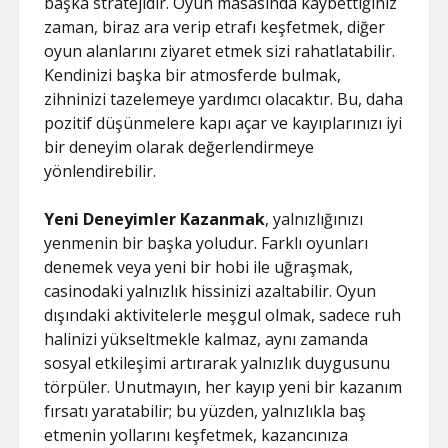
başka stratejidir. Oyun masasında kaybettiğiniz
zaman, biraz ara verip etrafı keşfetmek, diğer
oyun alanlarını ziyaret etmek sizi rahatlatabilir.
Kendinizi başka bir atmosferde bulmak,
zihninizi tazelemeye yardımcı olacaktır. Bu, daha
pozitif düşünmelere kapı açar ve kayıplarınızı iyi
bir deneyim olarak değerlendirmeye
yönlendirebilir.
Yeni Deneyimler Kazanmak
, yalnızlığınızı
yenmenin bir başka yoludur. Farklı oyunları
denemek veya yeni bir hobi ile uğraşmak,
casinodaki yalnızlık hissinizi azaltabilir. Oyun
dışındaki aktivitelerle meşgul olmak, sadece ruh
halinizi yükseltmekle kalmaz, aynı zamanda
sosyal etkileşimi artırarak yalnızlık duygusunu
törpüler. Unutmayın, her kayıp yeni bir kazanım
fırsatı yaratabilir; bu yüzden, yalnızlıkla baş
etmenin yollarını keşfetmek, kazancınıza