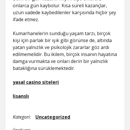
onlarca gün kaybolur. Kısa süreli kazançlar,
uzun vadede kaybedilenler karşısında hiçbir şey
ifade etmez.
Kumarhanelerin sunduğu yaşam tarzı, birçok
kişi için parlak bir ışık gibi görünse de, altında
yatan yalnızlık ve psikolojik zararlar göz ardı
edilmemelidir. Bu ikilem, birçok insanın hayatına
damga vurmakta ve onları derin bir yalnızlık
bataklığına sürüklemektedir.
yasal casino siteleri
lisanslı
Kategori:
Uncategorized
Önceki yazı