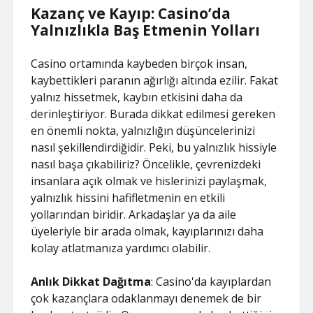
Kazanç ve Kayıp: Casino’da
Yalnızlıkla Baş Etmenin Yolları
Casino ortamında kaybeden birçok insan,
kaybettikleri paranın ağırlığı altında ezilir. Fakat
yalnız hissetmek, kaybın etkisini daha da
derinleştiriyor. Burada dikkat edilmesi gereken
en önemli nokta, yalnızlığın düşüncelerinizi
nasıl şekillendirdiğidir. Peki, bu yalnızlık hissiyle
nasıl başa çıkabiliriz? Öncelikle, çevrenizdeki
insanlara açık olmak ve hislerinizi paylaşmak,
yalnızlık hissini hafifletmenin en etkili
yollarından biridir. Arkadaşlar ya da aile
üyeleriyle bir arada olmak, kayıplarınızı daha
kolay atlatmanıza yardımcı olabilir.
Anlık Dikkat Dağıtma
: Casino'da kayıplardan
çok kazançlara odaklanmayı denemek de bir