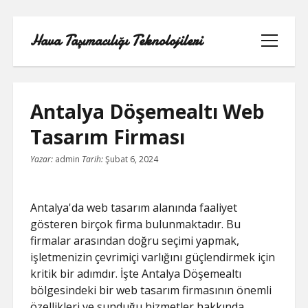
Hava Taşımacılığı Teknolojileri
menüyü
aç
Antalya Döşemealtı Web
Tasarım Firması
LINKEDIN BEĞENI ATMA HILESI
Yazar:
admin
Tarih:
Şubat 6, 2024
BEDAVA
LISTE
Antalya'da web tasarım alanında faaliyet
gösteren birçok firma bulunmaktadır. Bu
SAYFA LISTESI
firmalar arasından doğru seçimi yapmak,
işletmenizin çevrimiçi varlığını güçlendirmek için
TWITTER GIZLI PORNOLAR
kritik bir adımdır. İşte Antalya Döşemealtı
bölgesindeki bir web tasarım firmasının önemli
ÜCRETSIZ ŞIFRESIZ YOUTUBE BEĞENI
özellikleri ve sunduğu hizmetler hakkında